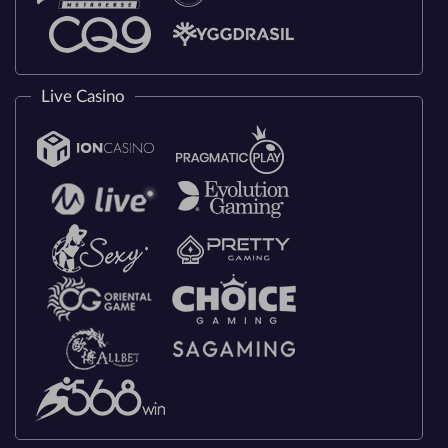
Live Casino