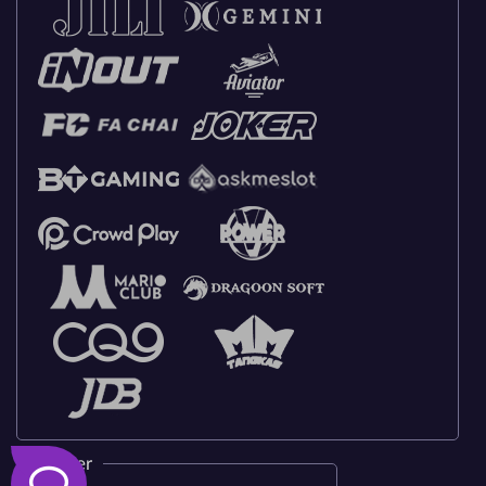
Poker