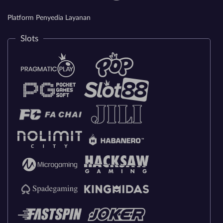
Platform Penyedia Layanan
Slots