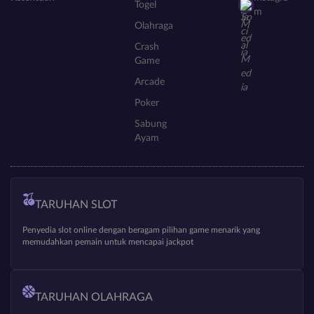
Togel
m
Olahraga
Crash
Game
Arcade
Poker
Sabung
Ayam
TARUHAN SLOT
Penyedia slot online dengan beragam pilihan game menarik yang
memudahkan pemain untuk mencapai jackpot
TARUHAN OLAHRAGA