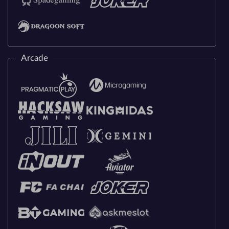
Arcade