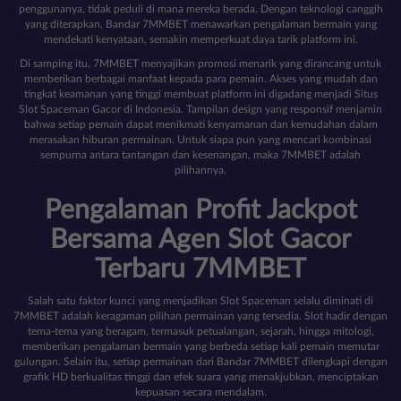
penggunanya, tidak peduli di mana mereka berada. Dengan teknologi canggih
yang diterapkan, Bandar 7MMBET menawarkan pengalaman bermain yang
mendekati kenyataan, semakin memperkuat daya tarik platform ini.
Di samping itu, 7MMBET menyajikan promosi menarik yang dirancang untuk
memberikan berbagai manfaat kepada para pemain. Akses yang mudah dan
tingkat keamanan yang tinggi membuat platform ini digadang menjadi Situs
Slot Spaceman Gacor di Indonesia. Tampilan design yang responsif menjamin
bahwa setiap pemain dapat menikmati kenyamanan dan kemudahan dalam
merasakan hiburan permainan. Untuk siapa pun yang mencari kombinasi
sempurna antara tantangan dan kesenangan, maka 7MMBET adalah
pilihannya.
Pengalaman Profit Jackpot
Bersama Agen Slot Gacor
Terbaru 7MMBET
Salah satu faktor kunci yang menjadikan Slot Spaceman selalu diminati di
7MMBET adalah keragaman pilihan permainan yang tersedia. Slot hadir dengan
tema-tema yang beragam, termasuk petualangan, sejarah, hingga mitologi,
memberikan pengalaman bermain yang berbeda setiap kali pemain memutar
gulungan. Selain itu, setiap permainan dari Bandar 7MMBET dilengkapi dengan
grafik HD berkualitas tinggi dan efek suara yang menakjubkan, menciptakan
kepuasan secara mendalam.