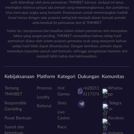
sulit ditandingi oleh jenis permainan 7MMBET lainnya. Jackpot ini terus
meningkat nilainya sampai ada pemain yang memenangkannya, dan jumlahnya
bisa mencapai angka yang fantastis. Kesempatan untuk memenangkan hadiah
besar hanya dengan satu putaran sering kali menjadi alasan banyak pemain
setia kembali ke permainan slot di 7MMBET.
Selain itu, transparansi dan keadilan dalam sistem permainan slot merupakan
faktor yang sangat penting. 7MMBET memastikan bahwa setiap hasil
permainan diatur oleh sistem putaran generator acak yang menjamin bahwa
setiap hasil tidak dapat dimanipulasi. Dengan demikian, pemain dapat
merasakan kepastian penuh saat bermain, sehingga pengalaman bermain slot
menjadi lebih bebas dari kekhawatiran.
Kebijaksanaan
Platform
Kategori
Dukungan
Komunitas
Tentang
Promosi
Hot
+628211
Whatsa
7MMBET
Games
3117376
pp
Loyalty
Responsible
Slots
Telegra
Referral
Gambling
m
Live
Pusat Bantuan
Casino
Faceboo
k
Syarat dan
Race
Ketentuan
Instagra