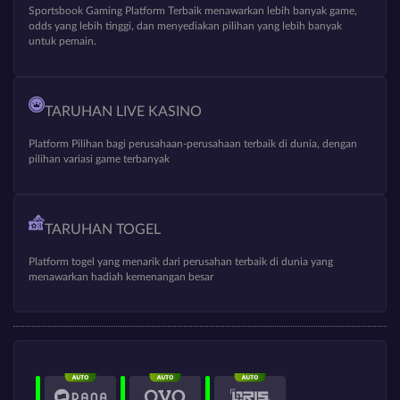
Sportsbook Gaming Platform Terbaik menawarkan lebih banyak game,
odds yang lebih tinggi, dan menyediakan pilihan yang lebih banyak
untuk pemain.
TARUHAN LIVE KASINO
Platform Pilihan bagi perusahaan-perusahaan terbaik di dunia, dengan
pilihan variasi game terbanyak
TARUHAN TOGEL
Platform togel yang menarik dari perusahan terbaik di dunia yang
menawarkan hadiah kemenangan besar