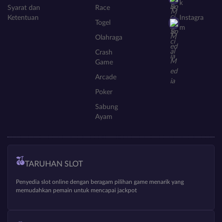
k
Syarat dan
Race
Ketentuan
Instagra
Togel
m
Olahraga
Crash
Game
Arcade
Poker
Sabung
Ayam
TARUHAN SLOT
Penyedia slot online dengan beragam pilihan game menarik yang
memudahkan pemain untuk mencapai jackpot