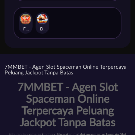
Flying Phoenix
Dragon or Crash
7MMBET - Agen Slot Spaceman Online Terpercaya
Peluang Jackpot Tanpa Batas
7MMBET - Agen Slot
Spaceman Online
Terpercaya Peluang
Jackpot Tanpa Batas
Hiburan tanpa batas kini bisa ditemukan melalui pengalaman bermain Slot