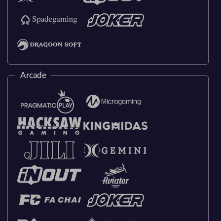
Arcade