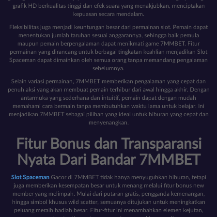
grafik HD berkualitas tinggi dan efek suara yang menakjubkan, menciptakan
kepuasan secara mendalam.
Fleksibilitas juga menjadi keuntungan besar dari permainan slot. Pemain dapat
menentukan jumlah taruhan sesuai anggarannya, sehingga baik pemula
maupun pemain berpengalaman dapat menikmati game 7MMBET. Fitur
permainan yang dirancang untuk berbagai tingkatan keahlian menjadikan Slot
Spaceman dapat dimainkan oleh semua orang tanpa memandang pengalaman
sebelumnya.
Selain variasi permainan, 7MMBET memberikan pengalaman yang cepat dan
penuh aksi yang akan membuat pemain terhibur dari awal hingga akhir. Dengan
antarmuka yang sederhana dan intuitif, pemain dapat dengan mudah
memahami cara bermain tanpa membutuhkan waktu lama untuk belajar. Ini
menjadikan 7MMBET sebagai pilihan yang ideal untuk hiburan yang cepat dan
menyenangkan.
Fitur Bonus dan Transparansi
Nyata Dari Bandar 7MMBET
Slot Spaceman
Gacor di 7MMBET tidak hanya menyuguhkan hiburan, tetapi
juga memberikan kesempatan besar untuk menang melalui fitur bonus new
member yang melimpah. Mulai dari putaran gratis, pengganda kemenangan,
hingga simbol khusus wild scatter, semuanya ditujukan untuk meningkatkan
peluang meraih hadiah besar. Fitur-fitur ini menambahkan elemen kejutan,