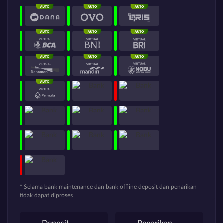
* Selama bank maintenance dan bank offline deposit dan penarikan
tidak dapat diproses