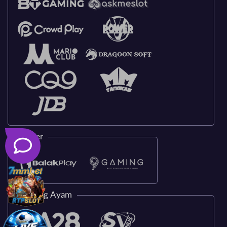
Poker
Sabung Ayam