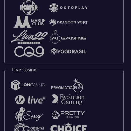
Live Casino