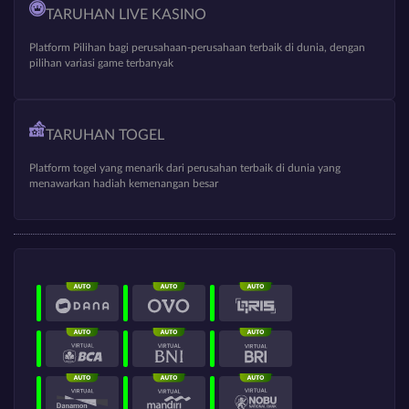
TARUHAN LIVE KASINO
Platform Pilihan bagi perusahaan-perusahaan terbaik di dunia, dengan
pilihan variasi game terbanyak
TARUHAN TOGEL
Platform togel yang menarik dari perusahan terbaik di dunia yang
menawarkan hadiah kemenangan besar