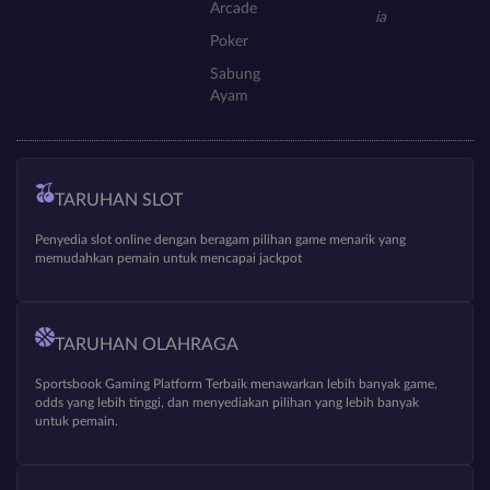
Arcade
Poker
Sabung
Ayam
TARUHAN SLOT
Penyedia slot online dengan beragam pilihan game menarik yang
memudahkan pemain untuk mencapai jackpot
TARUHAN OLAHRAGA
Sportsbook Gaming Platform Terbaik menawarkan lebih banyak game,
odds yang lebih tinggi, dan menyediakan pilihan yang lebih banyak
untuk pemain.