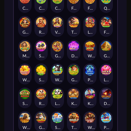
Cai Shen Arrives!
Crazy ATM
Crazy Money Rolling
Fortune Toto 4D
Fortune Horse
Quetzalcoatl
Gods of Egypt
ROMAN WARRIOR2
Vault Beauty Thief
The Age Of Navigation
Legend of Aztec2
Fiesta de Mexicana
MEOW DYNASTY
Super Ace
Gold Rush Blast
DISCO 777
Wealth Rolling
Golden Temple2
Wealth Rising 2
Super Clovers 2
Woof-woof Paradise
Gold Rush Party
Pluto Gems
Lucky Piggy
STAR Bingo
Rolling Panda
Lucky Panda
King's Return
Knife Throwing Show
Dragon's Expedition
Wilderness Lion
Goldmine Blast
Strike Storm
Thor of Mars
Warlord Lu Bu
Penguin Smash