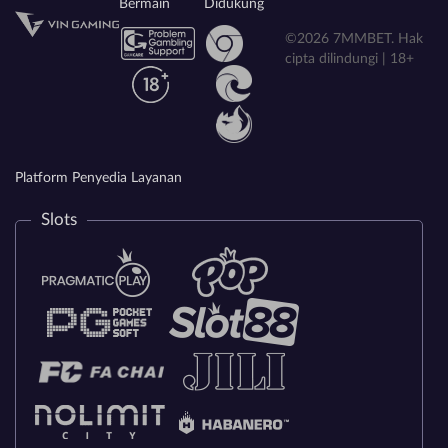
Bermain
Didukung
©2026 7MMBET. Hak
cipta dilindungi | 18+
Platform Penyedia Layanan
Slots