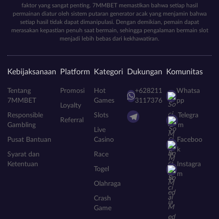
faktor yang sangat penting. 7MMBET memastikan bahwa setiap hasil
permainan diatur oleh sistem putaran generator acak yang menjamin bahwa
setiap hasil tidak dapat dimanipulasi. Dengan demikian, pemain dapat
merasakan kepastian penuh saat bermain, sehingga pengalaman bermain slot
menjadi lebih bebas dari kekhawatiran.
Kebijaksanaan
Platform
Kategori
Dukungan
Komunitas
Tentang
Promosi
Hot
+628211
Whatsa
7MMBET
Games
3117376
pp
Loyalty
Responsible
Slots
Telegra
Referral
Gambling
m
Live
Pusat Bantuan
Casino
Faceboo
k
Syarat dan
Race
Ketentuan
Instagra
Togel
m
Olahraga
Crash
Game