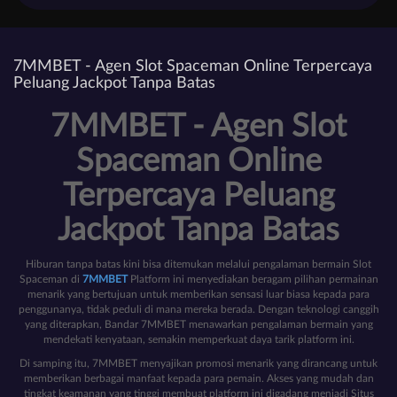
7MMBET - Agen Slot Spaceman Online Terpercaya
Peluang Jackpot Tanpa Batas
7MMBET - Agen Slot
Spaceman Online
Terpercaya Peluang
Jackpot Tanpa Batas
Hiburan tanpa batas kini bisa ditemukan melalui pengalaman bermain Slot
Spaceman di
7MMBET
Platform ini menyediakan beragam pilihan permainan
menarik yang bertujuan untuk memberikan sensasi luar biasa kepada para
penggunanya, tidak peduli di mana mereka berada. Dengan teknologi canggih
yang diterapkan, Bandar 7MMBET menawarkan pengalaman bermain yang
mendekati kenyataan, semakin memperkuat daya tarik platform ini.
Di samping itu, 7MMBET menyajikan promosi menarik yang dirancang untuk
memberikan berbagai manfaat kepada para pemain. Akses yang mudah dan
tingkat keamanan yang tinggi membuat platform ini digadang menjadi Situs