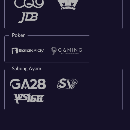
Poker
Sabung Ayam