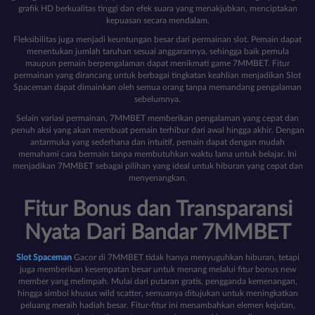
grafik HD berkualitas tinggi dan efek suara yang menakjubkan, menciptakan
kepuasan secara mendalam.
Fleksibilitas juga menjadi keuntungan besar dari permainan slot. Pemain dapat
menentukan jumlah taruhan sesuai anggarannya, sehingga baik pemula
maupun pemain berpengalaman dapat menikmati game 7MMBET. Fitur
permainan yang dirancang untuk berbagai tingkatan keahlian menjadikan Slot
Spaceman dapat dimainkan oleh semua orang tanpa memandang pengalaman
sebelumnya.
Selain variasi permainan, 7MMBET memberikan pengalaman yang cepat dan
penuh aksi yang akan membuat pemain terhibur dari awal hingga akhir. Dengan
antarmuka yang sederhana dan intuitif, pemain dapat dengan mudah
memahami cara bermain tanpa membutuhkan waktu lama untuk belajar. Ini
menjadikan 7MMBET sebagai pilihan yang ideal untuk hiburan yang cepat dan
menyenangkan.
Fitur Bonus dan Transparansi
Nyata Dari Bandar 7MMBET
Slot Spaceman
Gacor di 7MMBET tidak hanya menyuguhkan hiburan, tetapi
juga memberikan kesempatan besar untuk menang melalui fitur bonus new
member yang melimpah. Mulai dari putaran gratis, pengganda kemenangan,
hingga simbol khusus wild scatter, semuanya ditujukan untuk meningkatkan
peluang meraih hadiah besar. Fitur-fitur ini menambahkan elemen kejutan,