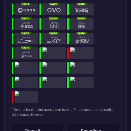
* Selama bank maintenance dan bank offline deposit dan penarikan
tidak dapat diproses