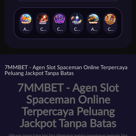
Aviator2-Sky Elite
Crash Meteor
Crash Neon
Crash Classic
Aviator
Crash Gold Rush
7MMBET - Agen Slot Spaceman Online Terpercaya
Peluang Jackpot Tanpa Batas
7MMBET - Agen Slot
Spaceman Online
Terpercaya Peluang
Jackpot Tanpa Batas
Hiburan tanpa batas kini bisa ditemukan melalui pengalaman bermain Slot