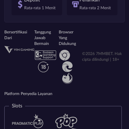
Deposit
Penarikan
Rata-rata 1 Menit
Rata-rata 2 Menit
Bersertifikasi
Tanggung
Browser
Dari
Jawab
Yang
Bermain
Didukung
©2026 7MMBET. Hak
cipta dilindungi | 18+
Platform Penyedia Layanan
Slots