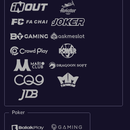
Poker