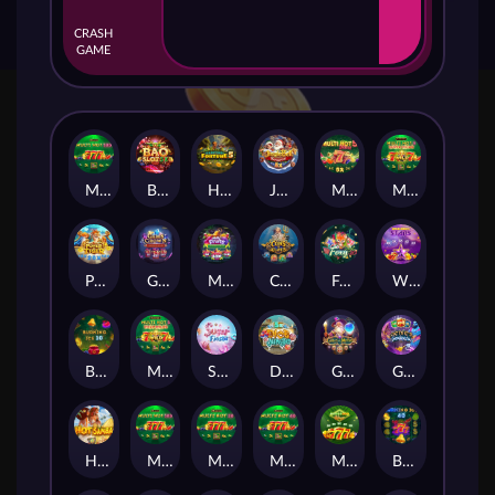
CRASH
GAME
Multi Hot 100
Bao Slot 5X
Habesha Fortune 5
Jingle Bell Bonanza
Multi Hot 5 Deluxe
Multi Hot 5 Super Wilds
Power Of Tiger
Gems Crown Charging Wilds
Multi Fruits Charging Wilds
Coins Of Atlantis
Foxy Hot 20
WildMultiStar
Burning Ice 10
Multi Hot 5 Burn Wilds
Sugar Fiesta
Dice Jungle
Gates Of Merlyn
Genie's Bonanza
HotSamba
Multi Hot 10
Multi Hot 20
Multi Hot 40
Multi Hot Ways
Burning Ice 40