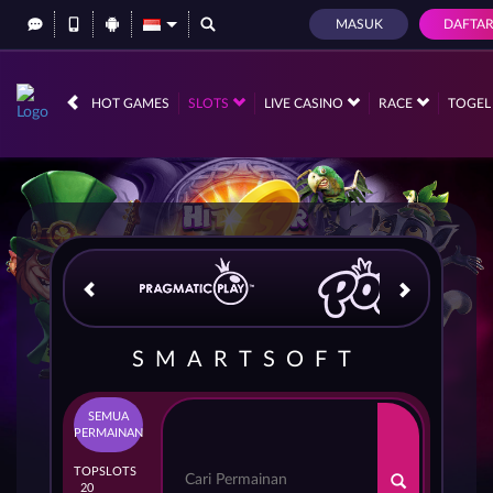
MASUK
DAFTA
IDR
12,736,791,
HOT GAMES
SLOTS
LIVE CASINO
RACE
TOGE
SMARTSOFT
SEMUA
PERMAINAN
TOP
SLOTS
20