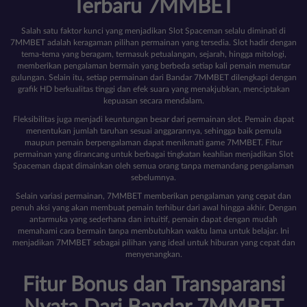
Terbaru 7MMBET
Salah satu faktor kunci yang menjadikan Slot Spaceman selalu diminati di
7MMBET adalah keragaman pilihan permainan yang tersedia. Slot hadir dengan
tema-tema yang beragam, termasuk petualangan, sejarah, hingga mitologi,
memberikan pengalaman bermain yang berbeda setiap kali pemain memutar
gulungan. Selain itu, setiap permainan dari Bandar 7MMBET dilengkapi dengan
grafik HD berkualitas tinggi dan efek suara yang menakjubkan, menciptakan
kepuasan secara mendalam.
Fleksibilitas juga menjadi keuntungan besar dari permainan slot. Pemain dapat
menentukan jumlah taruhan sesuai anggarannya, sehingga baik pemula
maupun pemain berpengalaman dapat menikmati game 7MMBET. Fitur
permainan yang dirancang untuk berbagai tingkatan keahlian menjadikan Slot
Spaceman dapat dimainkan oleh semua orang tanpa memandang pengalaman
sebelumnya.
Selain variasi permainan, 7MMBET memberikan pengalaman yang cepat dan
penuh aksi yang akan membuat pemain terhibur dari awal hingga akhir. Dengan
antarmuka yang sederhana dan intuitif, pemain dapat dengan mudah
memahami cara bermain tanpa membutuhkan waktu lama untuk belajar. Ini
menjadikan 7MMBET sebagai pilihan yang ideal untuk hiburan yang cepat dan
menyenangkan.
Fitur Bonus dan Transparansi