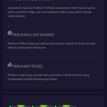
Sportsbook Gaming Platform Terbaik menawarkan lebih banyak game,
odds yang lebih tinggi, dan menyediakan pilihan yang lebih banyak
untuk pemain.
TARUHAN LIVE KASINO
Platform Pilihan bagi perusahaan-perusahaan terbaik di dunia, dengan
pilihan variasi game terbanyak
TARUHAN TOGEL
Platform togel yang menarik dari perusahan terbaik di dunia yang
menawarkan hadiah kemenangan besar