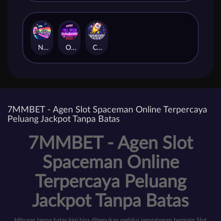
Nyan Cat
Out Run
Cash Or Crash
7MMBET - Agen Slot Spaceman Online Terpercaya
Peluang Jackpot Tanpa Batas
7MMBET - Agen Slot
Spaceman Online
Terpercaya Peluang
Jackpot Tanpa Batas
Hiburan tanpa batas kini bisa ditemukan melalui pengalaman bermain Slot