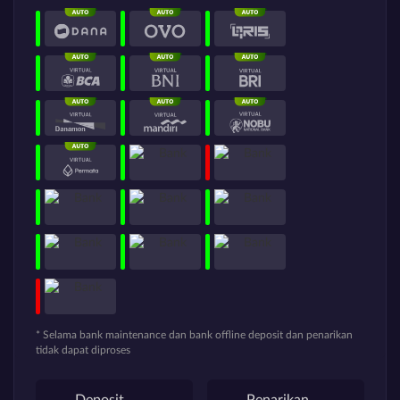
* Selama bank maintenance dan bank offline deposit dan penarikan
tidak dapat diproses