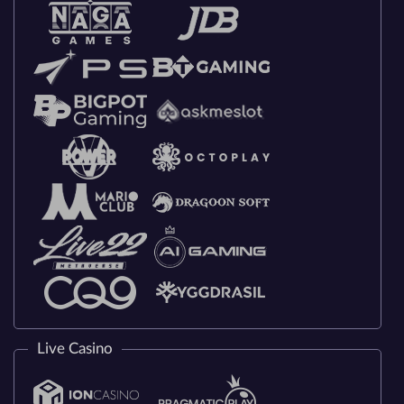
Live Casino