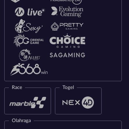
Race
Togel
Olahraga