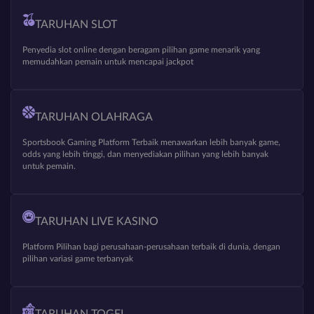
TARUHAN SLOT
Penyedia slot online dengan beragam pilihan game menarik yang
memudahkan pemain untuk mencapai jackpot
TARUHAN OLAHRAGA
Sportsbook Gaming Platform Terbaik menawarkan lebih banyak game,
odds yang lebih tinggi, dan menyediakan pilihan yang lebih banyak
untuk pemain.
TARUHAN LIVE KASINO
Platform Pilihan bagi perusahaan-perusahaan terbaik di dunia, dengan
pilihan variasi game terbanyak