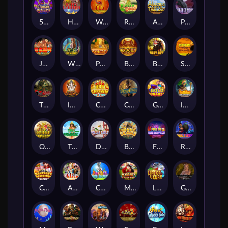
5 Fortune Dragon
Happy Lantern
Wealth
Robin Hood
Amazing Thailand
Panther Moon
JAPAN
Wild Elements
Pay Dirt
Big Prosperity
Best Bet
SAFARI Heat
Three Kingdoms
India
Crown Of Fire
Captain
Gold Bonanza
Indihn Dkehming
Orient
Thai
Dollar Eagle
Bonus Bears
Fire of Rue Royale
Runaway
Crazy Restaurant
Alice
Caster Surprise
Mystery Of The Orient
Life of luxury II
Glamourous World