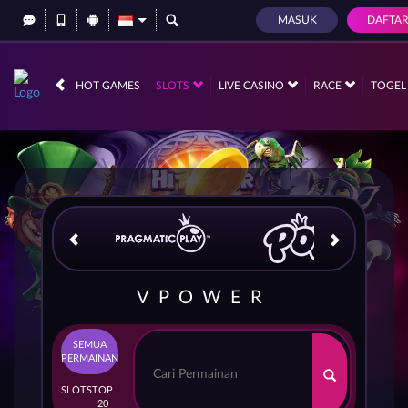
MASUK
DAFTA
IDR
12,672,741,
HOT GAMES
SLOTS
LIVE CASINO
RACE
TOGE
VPOWER
SEMUA
PERMAINAN
SLOTS
TOP
20