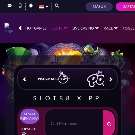
MASUK
DAFTA
IDR
12,689,060,
HOT GAMES
SLOTS
LIVE CASINO
RACE
TOGE
SLOT88 X PP
SEMUA
PERMAINAN
TOP
SLOTS
20