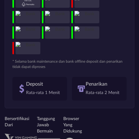
* Selama bank maintenance dan bank offline deposit dan penarikan
tidak dapat diproses
Deposit
Penarikan
Rata-rata 1 Menit
Rata-rata 2 Menit
Bersertifikasi
Tanggung
Browser
Dari
Jawab
Yang
Bermain
Didukung