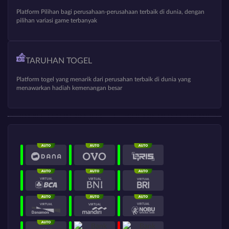
Platform Pilihan bagi perusahaan-perusahaan terbaik di dunia, dengan
pilihan variasi game terbanyak
TARUHAN TOGEL
Platform togel yang menarik dari perusahan terbaik di dunia yang
menawarkan hadiah kemenangan besar