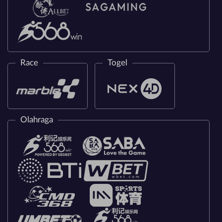
Race
Togel
Olahraga