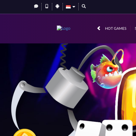
HOT GAMES