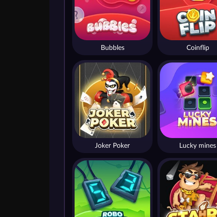
Bubbles
Сoinflip
Joker Poker
Lucky mines