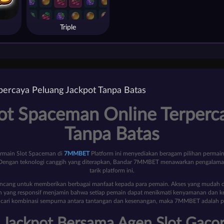
Triple
ercaya Peluang Jackpot Tanpa Batas
t Spaceman Online Terperca
Tanpa Batas
ermain Slot Spaceman di
7MMBET
Platform ini menyediakan beragam pilihan permain
. Dengan teknologi canggih yang diterapkan, Bandar 7MMBET menawarkan pengalam
tarik platform ini.
ncang untuk memberikan berbagai manfaat kepada para pemain. Akses yang mudah da
ign yang responsif menjamin bahwa setiap pemain dapat menikmati kenyamanan dan
cari kombinasi sempurna antara tantangan dan kesenangan, maka 7MMBET adalah pi
t Jackpot Bersama Agen Slot Gac