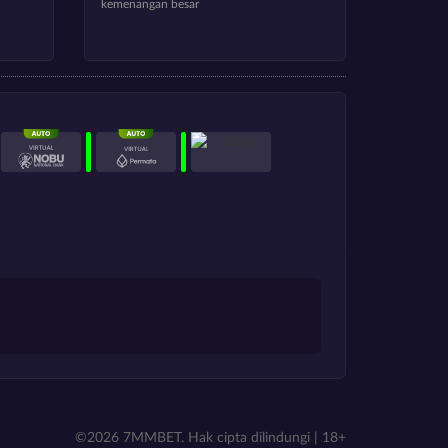
kemenangan besar
©2026 7MMBET. Hak cipta dilindungi | 18+