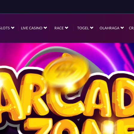
SLOTS
LIVE CASINO
RACE
TOGEL
OLAHRAGA
CR