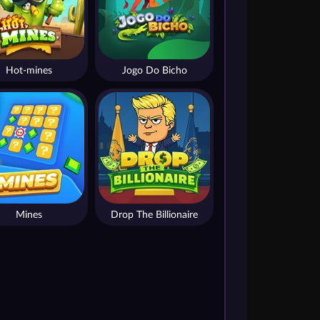
Hot-mines
Jogo Do Bicho
Mines
Drop The Billionaire