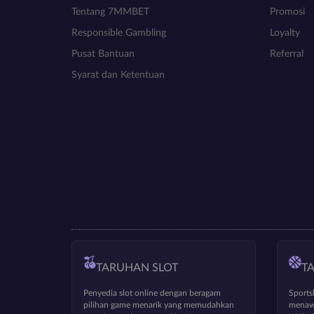
Tentang 7MMBET
Promosi
Responsible Gambling
Loyalty
Pusat Bantuan
Referral
Syarat dan Ketentuan
TARUHAN SLOT
T
Penyedia slot online dengan beragam
Sports
pilihan game menarik yang memudahkan
menawa