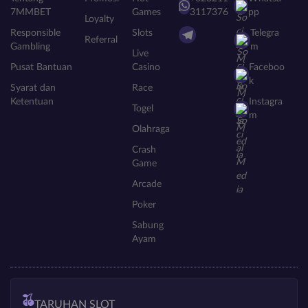
7MMBET
Games
3117376
pp
Loyalty
Responsible
Slots
Telegra
Referral
Gambling
m
Live
Pusat Bantuan
Casino
Faceboo
k
Syarat dan
Race
Ketentuan
Instagra
Togel
m
Olahraga
Crash
Game
Arcade
Poker
Sabung
Ayam
TARUHAN SLOT