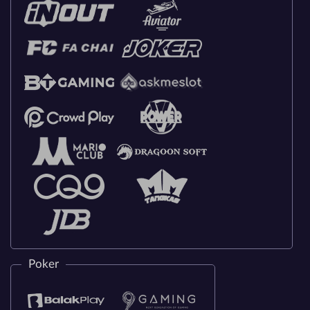
Poker