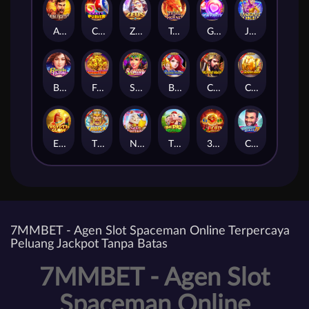
Arena Fighter
Crazy Pusher
Zeus
Trial of Phoenix
Gem Party
Jackpot Joker
Bangla Beauty
Fortune Tree
Samba
Bubble Beauty
Chin Shi Huang
Crazy Golden Bank
Egypt's Glow
Thor X
Neko Fortune
The Pig House
3 Coin Treasures
Cricket Sah 75
7MMBET - Agen Slot Spaceman Online Terpercaya
Peluang Jackpot Tanpa Batas
7MMBET - Agen Slot
Spaceman Online