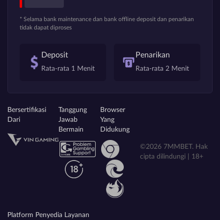
* Selama bank maintenance dan bank offline deposit dan penarikan
tidak dapat diproses
Deposit
Penarikan
Rata-rata 1 Menit
Rata-rata 2 Menit
Bersertifikasi
Tanggung
Browser
Dari
Jawab
Yang
Bermain
Didukung
©2026 7MMBET. Hak
cipta dilindungi | 18+
Platform Penyedia Layanan