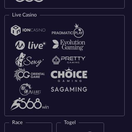
Live Casino
Race
Togel