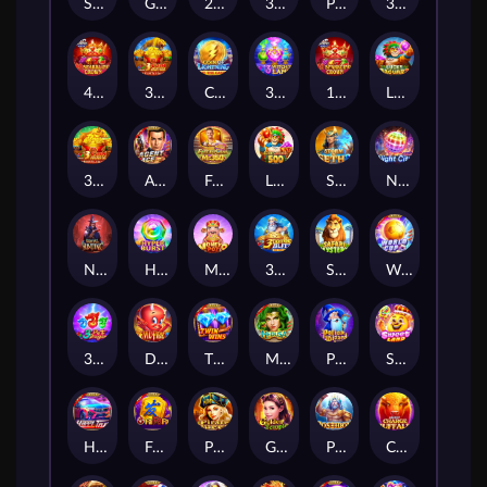
Super Ace Deluxe
Golden Queen
20 Blazing Clover
3 Lucky Baozhu
Party Ape
3 Super Ace
40 Sparkling Crown
3 Coin Wild Tiger
Coin of Lightning
3 Witch's Lamp
10 Sparkling Crown
Lucky Jaguar 2
3 Coin Golden OX
Agent Ace
Fortune Gems Legend
Lucky Jaguar 500
Storm of Seth 2
Night City
Nightfall Hunting
Hyper Burst
Money Pot
3 Lightning Blitz
Safari Mystery
World Cup
3 Pot Dragons
Devil Fire 2
TWIN WINS
Medusa
Potion Wizard
Sweet Land
Happy Taxi
Fa Fa Fa
Pirate Queen
Golden Temple
Poseidon
Charge Buffalo Ascent