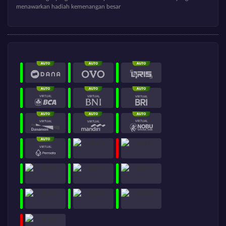
menawarkan hadiah kemenangan besar