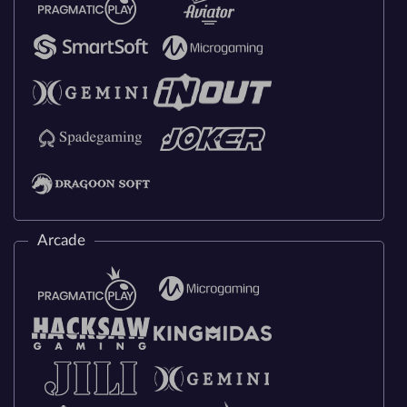
Arcade