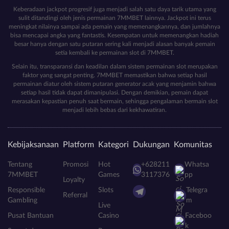
Keberadaan jackpot progresif juga menjadi salah satu daya tarik utama yang
sulit ditandingi oleh jenis permainan 7MMBET lainnya. Jackpot ini terus
meningkat nilainya sampai ada pemain yang memenangkannya, dan jumlahnya
bisa mencapai angka yang fantastis. Kesempatan untuk memenangkan hadiah
besar hanya dengan satu putaran sering kali menjadi alasan banyak pemain
setia kembali ke permainan slot di 7MMBET.
Selain itu, transparansi dan keadilan dalam sistem permainan slot merupakan
faktor yang sangat penting. 7MMBET memastikan bahwa setiap hasil
permainan diatur oleh sistem putaran generator acak yang menjamin bahwa
setiap hasil tidak dapat dimanipulasi. Dengan demikian, pemain dapat
merasakan kepastian penuh saat bermain, sehingga pengalaman bermain slot
menjadi lebih bebas dari kekhawatiran.
Kebijaksanaan
Platform
Kategori
Dukungan
Komunitas
Tentang
Promosi
Hot
+628211
Whatsa
7MMBET
Games
3117376
pp
Loyalty
Responsible
Slots
Telegra
Referral
Gambling
m
Live
Pusat Bantuan
Casino
Faceboo
k