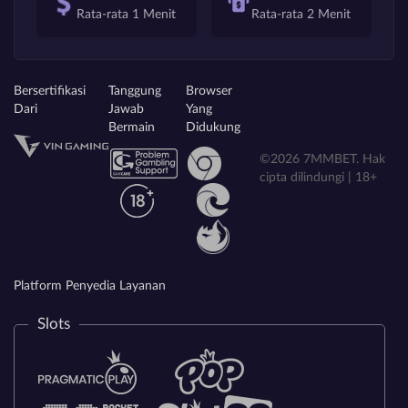
Rata-rata 1 Menit
Rata-rata 2 Menit
Bersertifikasi
Tanggung
Browser
Dari
Jawab
Yang
Bermain
Didukung
©2026 7MMBET. Hak
cipta dilindungi | 18+
Platform Penyedia Layanan
Slots