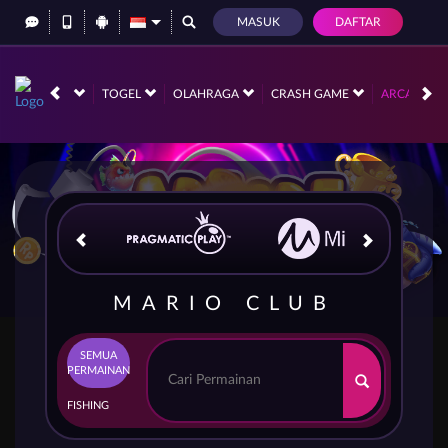
MASUK
DAFTAR
NO
RACE
TOGEL
OLAHRAGA
CRASH GAME
ARCADE
MARIO CLUB
SEMUA
PERMAINAN
FISHING