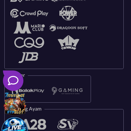
Poker
Sabung Ayam