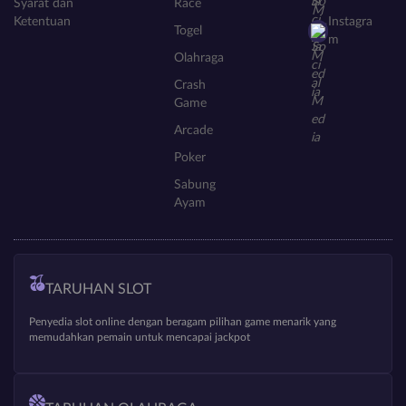
Syarat dan
Race
Ketentuan
Instagra
Togel
m
Olahraga
Crash
Game
Arcade
Poker
Sabung
Ayam
TARUHAN SLOT
Penyedia slot online dengan beragam pilihan game menarik yang
memudahkan pemain untuk mencapai jackpot