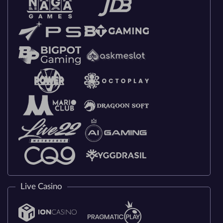
Live Casino