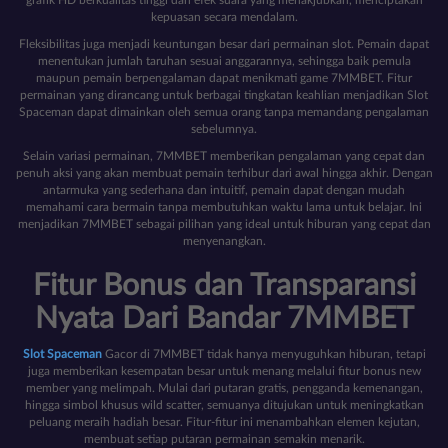
grafik HD berkualitas tinggi dan efek suara yang menakjubkan, menciptakan
kepuasan secara mendalam.
Fleksibilitas juga menjadi keuntungan besar dari permainan slot. Pemain dapat
menentukan jumlah taruhan sesuai anggarannya, sehingga baik pemula
maupun pemain berpengalaman dapat menikmati game 7MMBET. Fitur
permainan yang dirancang untuk berbagai tingkatan keahlian menjadikan Slot
Spaceman dapat dimainkan oleh semua orang tanpa memandang pengalaman
sebelumnya.
Selain variasi permainan, 7MMBET memberikan pengalaman yang cepat dan
penuh aksi yang akan membuat pemain terhibur dari awal hingga akhir. Dengan
antarmuka yang sederhana dan intuitif, pemain dapat dengan mudah
memahami cara bermain tanpa membutuhkan waktu lama untuk belajar. Ini
menjadikan 7MMBET sebagai pilihan yang ideal untuk hiburan yang cepat dan
menyenangkan.
Fitur Bonus dan Transparansi
Nyata Dari Bandar 7MMBET
Slot Spaceman
Gacor di 7MMBET tidak hanya menyuguhkan hiburan, tetapi
juga memberikan kesempatan besar untuk menang melalui fitur bonus new
member yang melimpah. Mulai dari putaran gratis, pengganda kemenangan,
hingga simbol khusus wild scatter, semuanya ditujukan untuk meningkatkan
peluang meraih hadiah besar. Fitur-fitur ini menambahkan elemen kejutan,
membuat setiap putaran permainan semakin menarik.