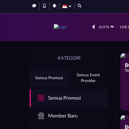
HOT GAMES
SLOTS
LIVE
KATEGORI
B
Ta
Semua Event
Semua Promosi
Provider
Semua Promosi
Member Baru
B