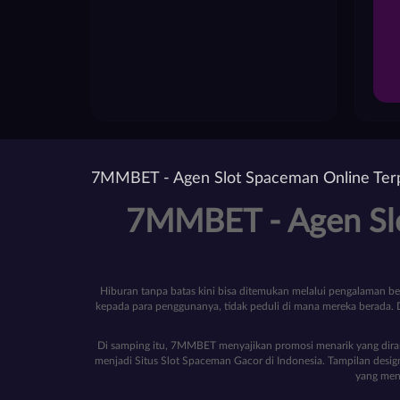
7MMBET - Agen Slot Spaceman Online Terp
7MMBET - Agen Slo
Hiburan tanpa batas kini bisa ditemukan melalui pengalaman b
kepada para penggunanya, tidak peduli di mana mereka berada
Di samping itu, 7MMBET menyajikan promosi menarik yang dira
menjadi Situs Slot Spaceman Gacor di Indonesia. Tampilan des
yang men