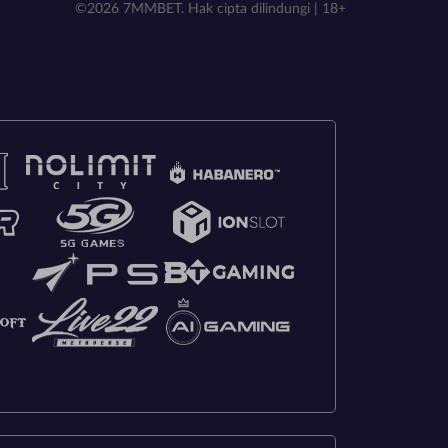
©2026 7MMBET. Hak cipta dilindungi | 18+