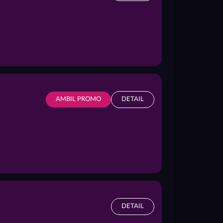
AMBIL PROMO
DETAIL
DETAIL