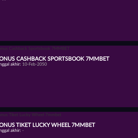
ONUS CASHBACK SPORTSBOOK 7MMBET
nggal akhir:
10-Feb-2050
ONUS TIKET LUCKY WHEEL 7MMBET
nggal akhir:
-