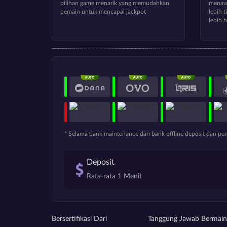
pilihan game menarik yang memudahkan
menawa
pemain untuk mencapai jackpot
lebih 
lebih 
* Selama bank maintenance dan bank offline deposit dan pen
Deposit
Rata-rata 1 Menit
Bersertifikasi Dari
Tanggung Jawab Bermain